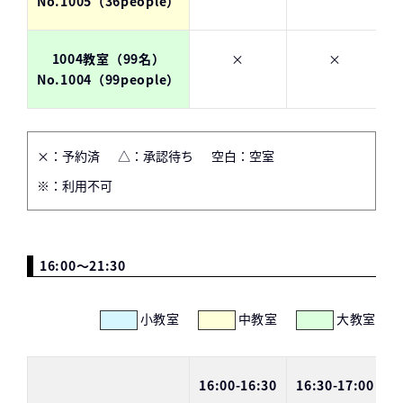
No.1005（36people）
1004教室（99名）
×
×
No.1004（99people）
×：予約済
△：承認待ち
空白：空室
※：利用不可
16:00～21:30
小教室
中教室
大教室
16:00-16:30
16:30-17:00
1