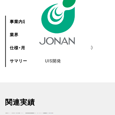
事業内容
CIS・VIS
業界
教育
仕様・用途
CI・VI・UI（ロゴマーク等）
サマリー
UIS開発
関連実績