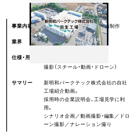
事業内容
WEB・デジタルメディア企画制作
業界
企業
仕様・用途
動画
撮影（スチール・動画・ドローン）
サマリー
新明和パークテック株式会社の自社
工場紹介動画。
採用時の企業説明会、工場見学に利
用。
シナリオ企画／動画撮影・編集／ドロ
ーン撮影／ナレーション撮り