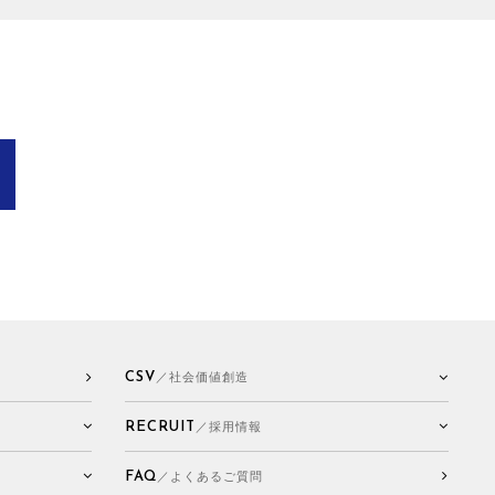
CSV
／社会価値創造
RECRUIT
／採用情報
FAQ
／よくあるご質問